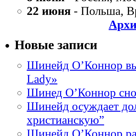
22 июня
- Польша, В
Архи
Новые записи
Шинейд О’Коннор вы
Lady»
Шинед О’Коннор снов
Шинейд осуждает дол
христианскую”
Шинейд О’Коннор ра