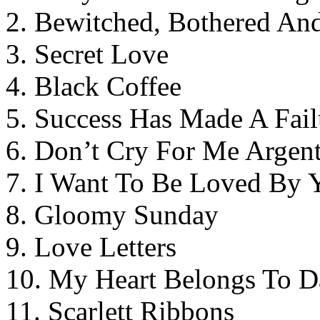
2. Bewitched, Bothered An
3. Secret Love
4. Black Coffee
5. Success Has Made A Fai
6. Don’t Cry For Me Argen
7. I Want To Be Loved By
8. Gloomy Sunday
9. Love Letters
10. My Heart Belongs To 
11. Scarlett Ribbons