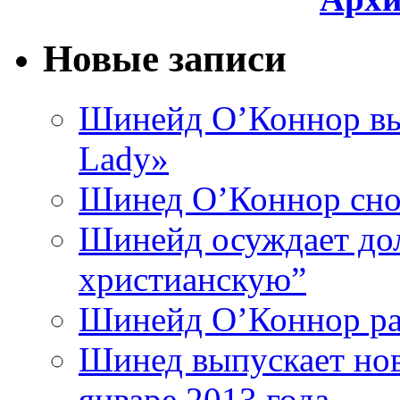
Новые записи
Шинейд О’Коннор вы
Lady»
Шинед О’Коннор снов
Шинейд осуждает дол
христианскую”
Шинейд О’Коннор ра
Шинед выпускает нов
январе 2013 года