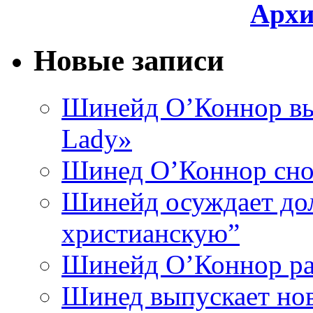
Архи
Новые записи
Шинейд О’Коннор вы
Lady»
Шинед О’Коннор снов
Шинейд осуждает дол
христианскую”
Шинейд О’Коннор ра
Шинед выпускает нов