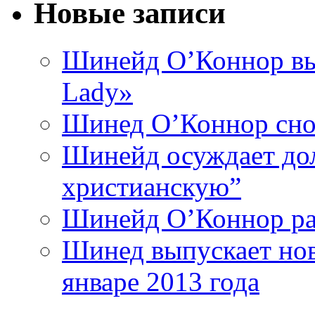
Новые записи
Шинейд О’Коннор вы
Lady»
Шинед О’Коннор снов
Шинейд осуждает дол
христианскую”
Шинейд О’Коннор ра
Шинед выпускает нов
январе 2013 года