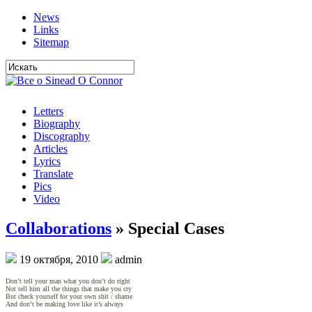
News
Links
Sitemap
Letters
Biography
Discography
Articles
Lyrics
Translate
Pics
Video
Collaborations
» Special Cases
19 октября, 2010
admin
Don’t tell your man what you don’t do right
Not tell him all the things that make you cry
But check yourself for your own shit / shame
And don’t be making love like it’s always