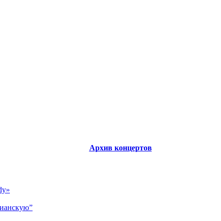
Архив концертов
dy»
тианскую”