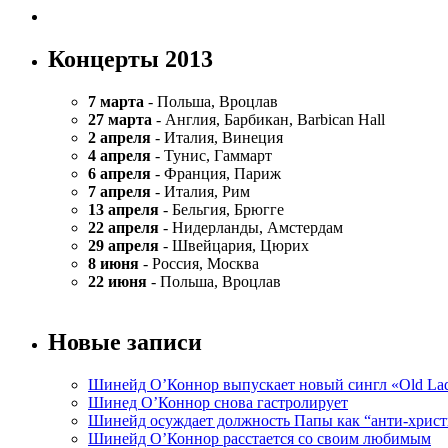
Концерты 2013
7 марта
- Польша, Вроцлав
27 марта
- Англия, Барбикан, Barbican Hall
2 апреля
- Италия, Винеция
4 апреля
- Тунис, Гаммарт
6 апреля
- Франция, Париж
7 апреля
- Италия, Рим
13 апреля
- Бельгия, Брюгге
22 апреля
- Нидерланды, Амстердам
29 апреля
- Швейцария, Цюрих
8 июня
- Россия, Москва
22 июня
- Польша, Вроцлав
Новые записи
Шинейд О’Коннор выпускает новый сингл «Old La
Шинед О’Коннор снова гастролирует
Шинейд осуждает должность Папы как “анти-хрис
Шинейд О’Коннор расстается со своим любимым