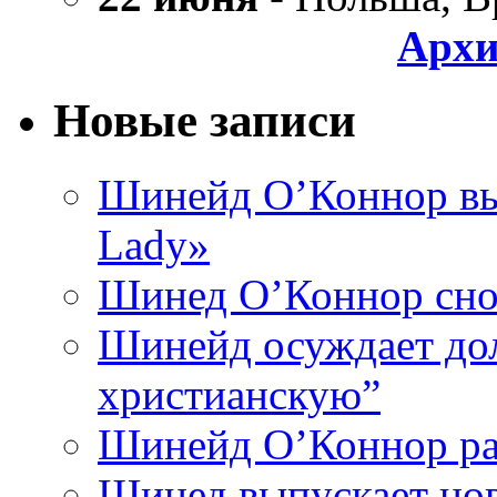
Архи
Новые записи
Шинейд О’Коннор вы
Lady»
Шинед О’Коннор снов
Шинейд осуждает дол
христианскую”
Шинейд О’Коннор ра
Шинед выпускает нов