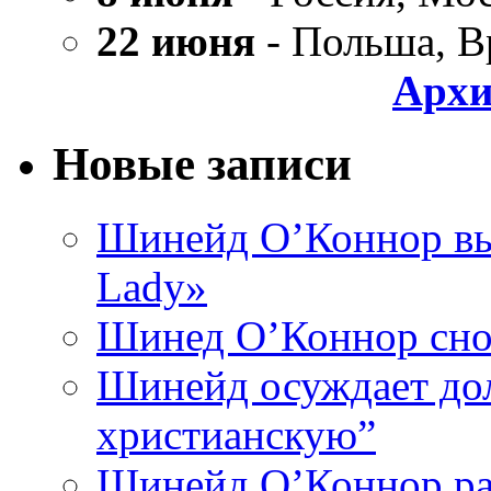
22 июня
- Польша, В
Архи
Новые записи
Шинейд О’Коннор вы
Lady»
Шинед О’Коннор снов
Шинейд осуждает дол
христианскую”
Шинейд О’Коннор ра