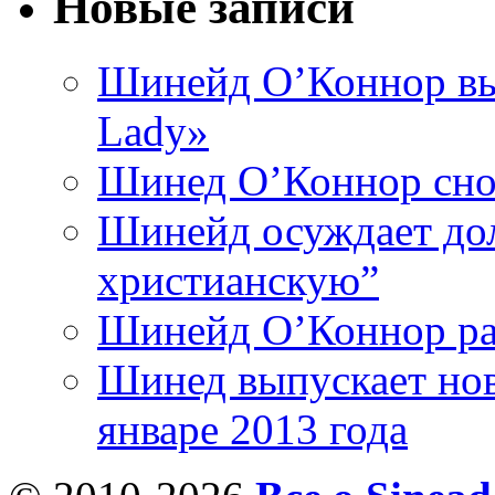
Новые записи
Шинейд О’Коннор вы
Lady»
Шинед О’Коннор снов
Шинейд осуждает дол
христианскую”
Шинейд О’Коннор ра
Шинед выпускает нов
январе 2013 года