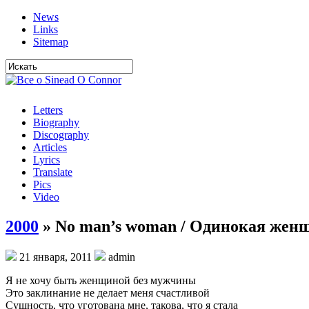
News
Links
Sitemap
Letters
Biography
Discography
Articles
Lyrics
Translate
Pics
Video
2000
» No man’s woman / Одинокая жен
21 января, 2011
admin
Я не хочу быть женщиной без мужчины
Это заклинание не делает меня счастливой
Сущность, что уготована мне, такова, что я стала