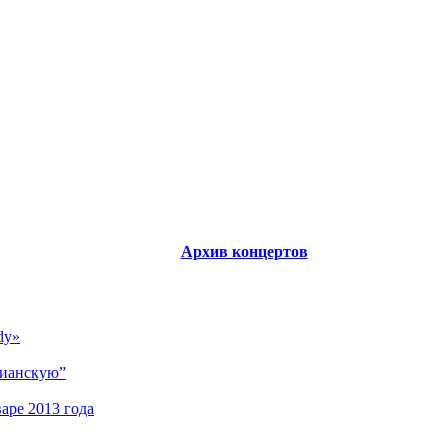
Архив концертов
dy»
тианскую”
аре 2013 года