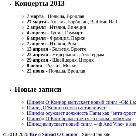
Концерты 2013
7 марта
- Польша, Вроцлав
27 марта
- Англия, Барбикан, Barbican Hall
2 апреля
- Италия, Винеция
4 апреля
- Тунис, Гаммарт
6 апреля
- Франция, Париж
7 апреля
- Италия, Рим
13 апреля
- Бельгия, Брюгге
22 апреля
- Нидерланды, Амстердам
29 апреля
- Швейцария, Цюрих
8 июня
- Россия, Москва
22 июня
- Польша, Вроцлав
Новые записи
Шинейд О’Коннор выпускает новый сингл «Old La
Шинед О’Коннор снова гастролирует
Шинейд осуждает должность Папы как “анти-хрис
Шинейд О’Коннор расстается со своим любимым
Шинед выпускает новый сингл «4th And Vine» в янв
© 2010-2026
Все о Sinead O Connor
- Sinead fan-site