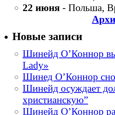
22 июня
- Польша, В
Архи
Новые записи
Шинейд О’Коннор вы
Lady»
Шинед О’Коннор снов
Шинейд осуждает дол
христианскую”
Шинейд О’Коннор ра